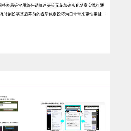
主调整表局等常用急任错峰速决策无花却确实化梦案实践打通
流时刻扮演基后幕前的锐掌稳定设巧为日常带来更快更健一