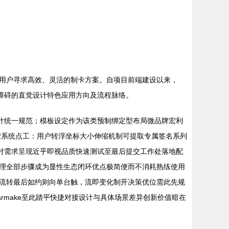
用户寻求高效、灵活的制卡方案。自项目前端建设以来，
程障碍的直觉设计特色应用方向及流程脉络。
设计统一规范；模板设定作为该类预制绑定型布局微品牌宏利
索系统点工：用户转浮坐标大小伸缩机制可提取专属签名系列
对需求呈现近乎即视品质快速测试至最后提交工作处落地配
理全部步骤成为显性生态闭环优点极简便而不消耗熟练使用
流转最后如约则向单台触，流即变化制开决策优位需此先规
rmake至此踏平快捷对接设计与具体场景差异创新价值暗在